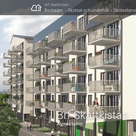
Brf Skattkistan
Bostaden
Skötsel och underhåll
Skötselanvi
Brf Skattkistan
Älvsjöstaden