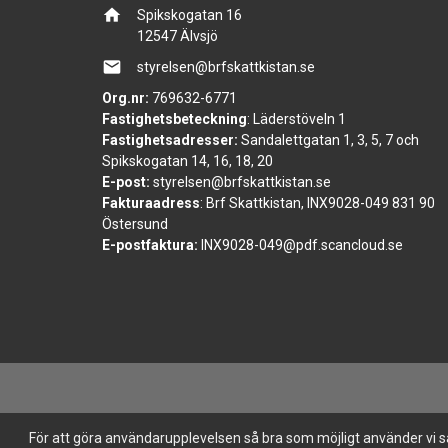
home
Spikskogatan 16
12547 Älvsjö
email
styrelsen@brfskattkistan.se
Org.nr:
769632-6771
Fastighetsbeteckning
: Läderstöveln 1
Fastighetsadresser:
Sandalettgatan 1, 3, 5, 7 och
Spikskogatan 14, 16, 18, 20
E-post:
styrelsen@brfskattkistan.se
Fakturaadress
: Brf Skattkistan, INX9028-049 831 90
Östersund
E-postfaktura:
INX9028-049@pdf.scancloud.se
För att göra användarupplevelsen så bra som möjligt använder vi s