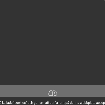
å kallade ”cookies” och genom att surfa runt på denna webbplats accepte
Denna hemsida är byggd med Smart Brf ®