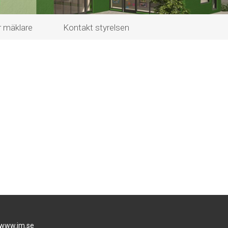
r mäklare
Kontakt styrelsen
www.jm.se