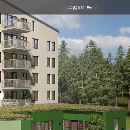
Logga in
vpn_key